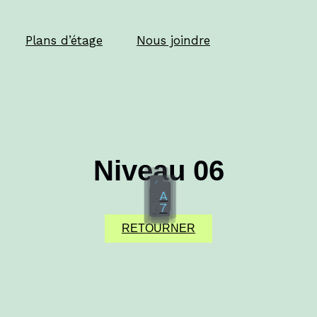
Plans d’étage
Nous joindre
Niveau 06
A
A
A
A
A
1
8
9
6
7
0
RETOURNER