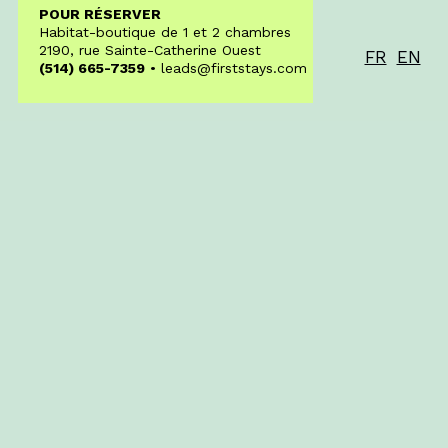
POUR RÉSERVER
Habitat-boutique de 1 et 2 chambres
2190, rue Sainte-Catherine Ouest
FR
EN
(514) 665-7359
• leads@firststays.com